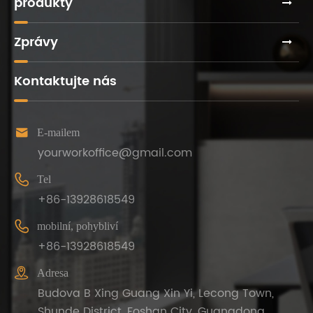
produkty
Zprávy
Kontaktujte nás

E-mailem
yourworkoffice@gmail.com

Tel
+86-13928618549

mobilní, pohybliví
+86-13928618549

Adresa
Budova B Xing Guang Xin Yi, Lecong Town,
Shunde District, Foshan City, Guangdong