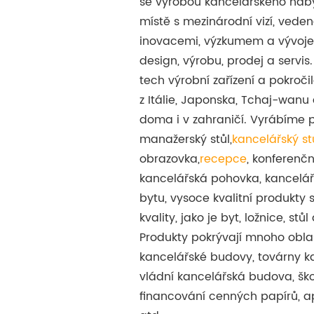
se výrobou kancelářského náb
místě s mezinárodní vizí, vede
inovacemi, výzkumem a vývojem
design, výrobu, prodej a servis
tech výrobní zařízení a pokročil
z Itálie, Japonska, Tchaj-wanu
doma i v zahraničí. Vyrábíme 
manažerský stůl,
kancelářský st
obrazovka,
recepce
, konferenčn
kancelářská pohovka, kancelářs
bytu, vysoce kvalitní produkty 
kvality, jako je byt, ložnice, stůl
Produkty pokrývají mnoho oblast
kancelářské budovy, továrny ka
vládní kancelářská budova, šk
financování cenných papírů, 