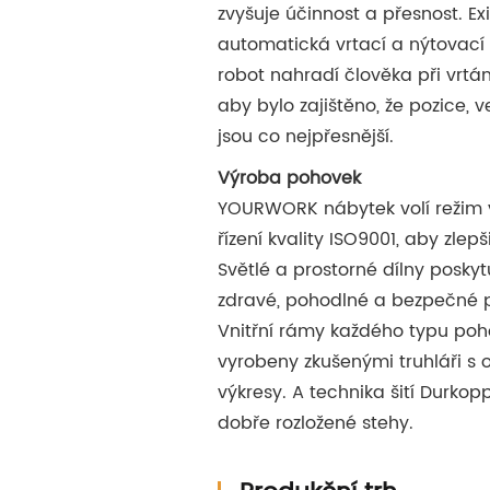
zvyšuje účinnost a přesnost. Exi
automatická vrtací a nýtovací 
robot nahradí člověka při vrtá
aby bylo zajištěno, že pozice, ve
jsou co nejpřesnější.
Výroba pohovek
YOURWORK nábytek volí režim 
řízení kvality ISO9001, aby zlepši
Světlé a prostorné dílny posky
zdravé, pohodlné a bezpečné p
Vnitřní rámy každého typu poh
vyrobeny zkušenými truhláři s
výkresy. A technika šití Durkop
dobře rozložené stehy.