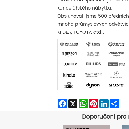
Jsme firma specializující se n
kancelářského nábytku.
Obsluhovali jsme 500 předních
mnoha průmyslových odvětvích
MIDEA, TOYOTA atd…
Facebook
X
WhatsApp
Pinterest
LinkedIn
Sha
Doporučení pro 