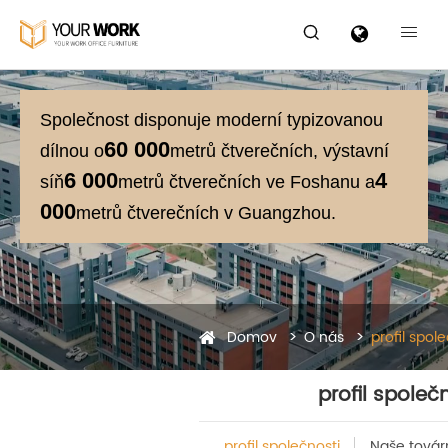


Společnost disponuje moderní typizovanou
60 000
dílnou o
metrů čtverečních, výstavní
6 000
4
síň
metrů čtverečních ve Foshanu a
000
metrů čtverečních v Guangzhou.
Domov
O nás
profil spol
profil společ
profil společnosti
Naše továr