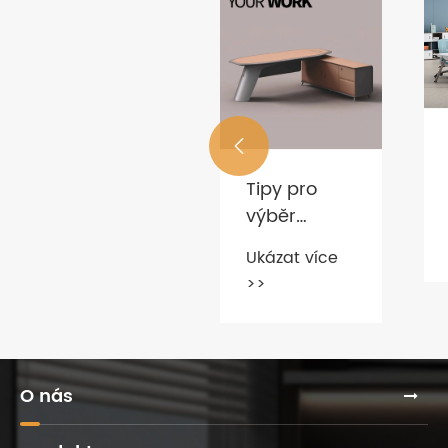

Pochopte
Tipy pro
tyto
výběr
společné
praktického
Ukázat více
Ukázat více
smysly
kancelářského
>>
>>
nákupu
nábytku?
kancelářského
nábytku,
abyste se
O nás
vyhnuli
podvádění!