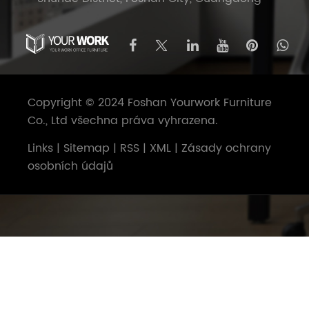
Copyright © 2024 Foshan Yourwork Furniture
Co., Ltd všechna práva vyhrazena.
Links
|
Sitemap
|
RSS
|
XML
|
Zásady ochrany
osobních údajů