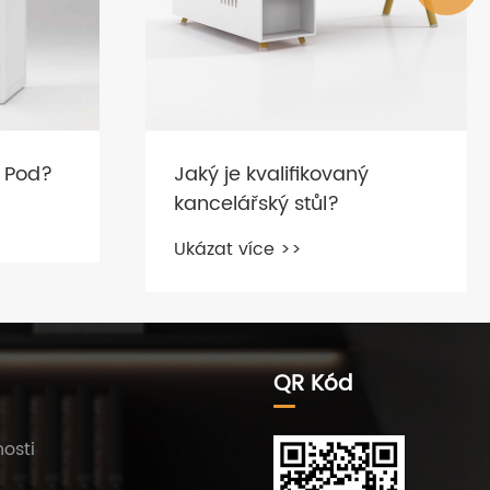
ý
Tipy pro výběr praktického
kancelářského nábytku?
Ukázat více >>
QR Kód
osti