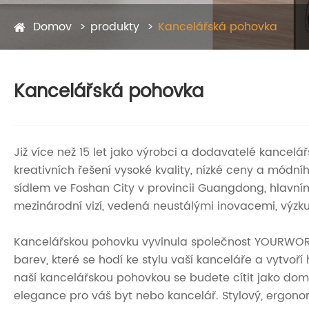
Domov
produkty
Kancelářská pohovka
Kancelářská pohovka
Již více než 15 let jako výrobci a dodavatelé kance
kreativních řešení vysoké kvality, nízké ceny a módn
sídlem ve Foshan City v provincii Guangdong, hlavní
mezinárodní vizí, vedená neustálými inovacemi, výzku
Kancelářskou pohovku vyvinula společnost YOURWORK® 
barev, které se hodí ke stylu vaší kanceláře a vytvo
naší kancelářskou pohovkou se budete cítit jako doma
elegance pro váš byt nebo kancelář. Stylový, ergono