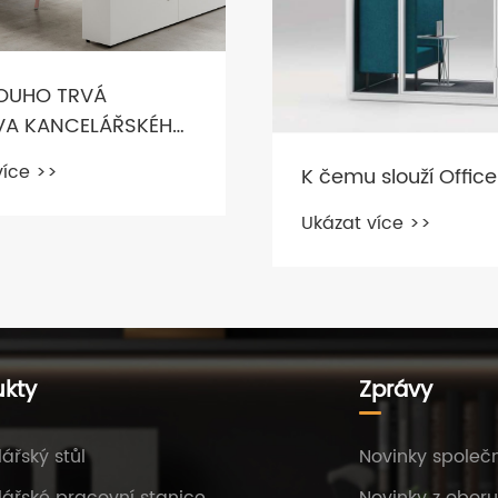
slouží Office Pod?
Jaký je kvalifikovan
kancelářský stůl?
více >>
Ukázat více >>
ukty
Zprávy
ářský stůl
Novinky společn