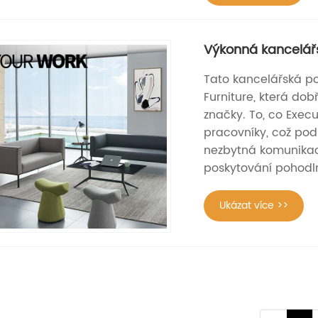
Výkonná kancelář
Tato kancelářská p
Furniture, která dob
značky. To, co Execut
pracovníky, což pod
nezbytná komunikac
poskytování pohodln
Ukázat více >>