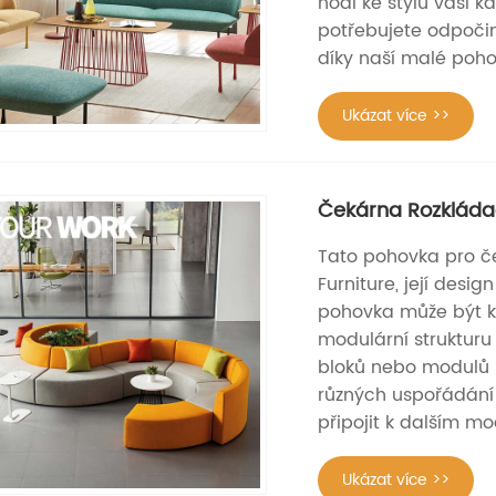
hodí ke stylu vaší k
potřebujete odpočin
díky naší malé poho
Ukázat více >>
Čekárna Rozkláda
Tato pohovka pro č
Furniture, její desi
pohovka může být k
modulární strukturu 
bloků nebo modulů 
různých uspořádání 
připojit k dalším mo
Ukázat více >>