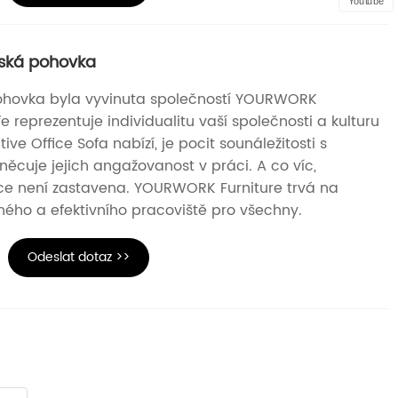
Youtube
ská pohovka
ohovka byla vyvinuta společností YOURWORK
ře reprezentuje individualitu vaší společnosti a kulturu
ive Office Sofa nabízí, je pocit sounáležitosti s
něcuje jejich angažovanost v práci. A co víc,
e není zastavena. YOURWORK Furniture trvá na
ého a efektivního pracoviště pro všechny.
Odeslat dotaz >>