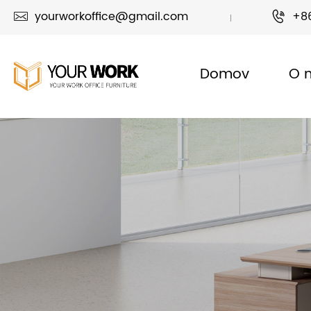
yourworkoffice@gmail.com
+8


Domov
O 