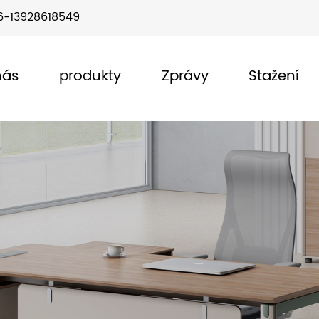
6-13928618549
nás
produkty
Zprávy
Stažení