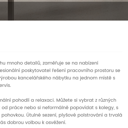
ahu mnoho detailů, zaměřuje se na nabízení
esionální poskytovatel řešení pracovního prostoru se
e výrobou kancelářského nábytku na jednom místě s
rvis.
ní pohodlí a relaxaci. Můžete si vybrat z různých
ut od práce nebo si neformálně popovídat s kolegy, s
pohovkou. Útulné sezení, plyšové polstrování a trvalá
ás dobrou volbou k osvěžení.