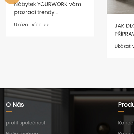
JAK DLOUHO TRVÁ
PŘÍPRAVA KANCELÁŘSKÉHO
NÁBYTKU NA MÍRU?
Ukázat více >>
K čemu 
Ukázat 
O Nás
Prod
profil společnosti
Kancel