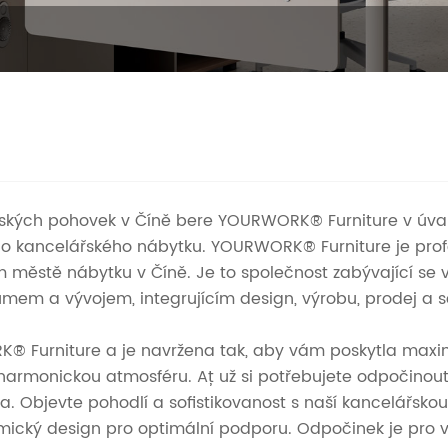
lářských pohovek v Číně bere YOURWORK® Furniture v úv
ího kancelářského nábytku. YOURWORK® Furniture je prof
m městě nábytku v Číně. Je to společnost zabývající s
mem a vývojem, integrujícím design, výrobu, prodej a se
Furniture a je navržena tak, aby vám poskytla maximál
ří harmonickou atmosféru. Ať už si potřebujete odpočino
. Objevte pohodlí a sofistikovanost s naší kancelářskou 
mický design pro optimální podporu. Odpočinek je pro v