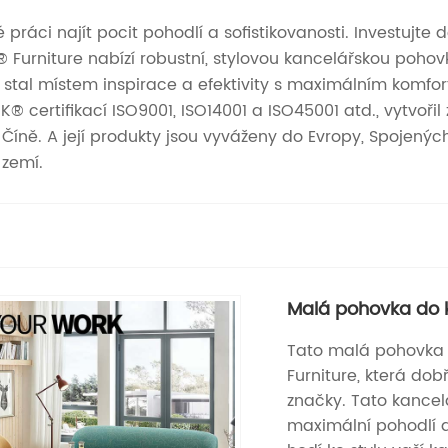
áci najít pocit pohodlí a sofistikovanosti. Investujte d
urniture nabízí robustní, stylovou kancelářskou pohov
 stal místem inspirace a efektivity s maximálním komfort
rtifikací ISO9001, ISO14001 a ISO45001 atd., vytvořil zd
íně. A její produkty jsou vyváženy do Evropy, Spojených s
 zemí.
Malá pohovka do 
Tato malá pohovka 
Furniture, která dob
značky. Tato kancel
maximální pohodlí a 