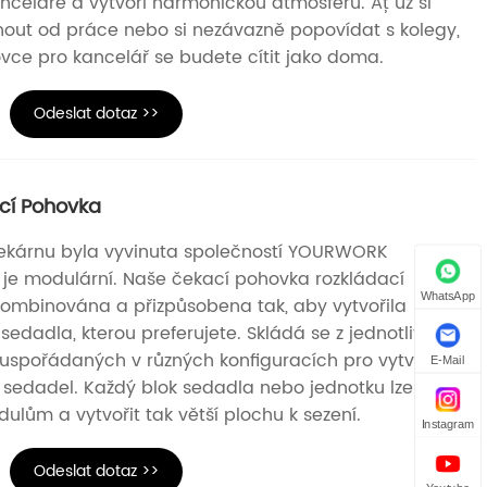
anceláře a vytvoří harmonickou atmosféru. Ať už si
out od práce nebo si nezávazně popovídat s kolegy,
vce pro kancelář se budete cítit jako doma.
Odeslat dotaz >>
cí Pohovka
ekárnu byla vyvinuta společností YOURWORK
gn je modulární. Naše čekací pohovka rozkládací
WhatsApp
ombinována a přizpůsobena tak, aby vytvořila
sedadla, kterou preferujete. Skládá se z jednotlivých
uspořádaných v různých konfiguracích pro vytvoření
E-Mail
sedadel. Každý blok sedadla nebo jednotku lze
dulům a vytvořit tak větší plochu k sezení.
Instagram
Odeslat dotaz >>