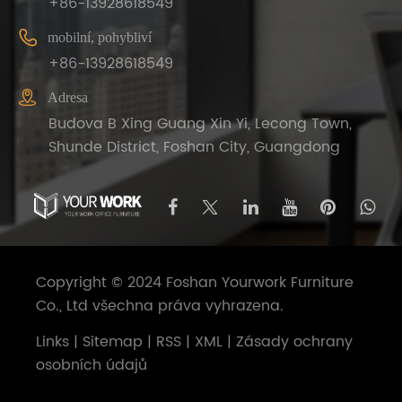
+86-13928618549

mobilní, pohybliví
+86-13928618549

Adresa
Budova B Xing Guang Xin Yi, Lecong Town,
Shunde District, Foshan City, Guangdong
Copyright © 2024 Foshan Yourwork Furniture
Co., Ltd všechna práva vyhrazena.
Links
|
Sitemap
|
RSS
|
XML
|
Zásady ochrany
osobních údajů