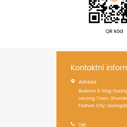
QR kód
Kontaktní info
Adresa

Budova B Xing Guang 
Lecong Town, Shunde 
Foshan City, Guangd
Tel
