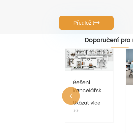
Předložit

Doporučení pro 
Řešení
kancelářského

nábytku pro
Ukázat více
průmyslovou
Jaký je
>>
firmu
kvalifikovaný
Assailplast
kancelářský
Ukázat více
stůl?