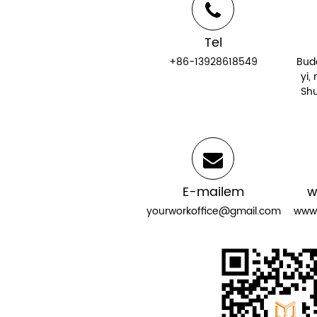
Tel
+86-13928618549
Bud
yi,
Shu
E-mailem
w
yourworkoffice@gmail.com
www.