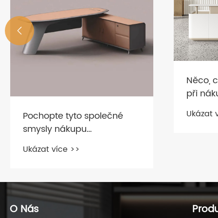

Řešení
nábytk
firmu A
Ukázat 
Něco, co byste měli vědět
při nákupu recepčního
stolu nábytku
Ukázat více >>
O Nás
Prod