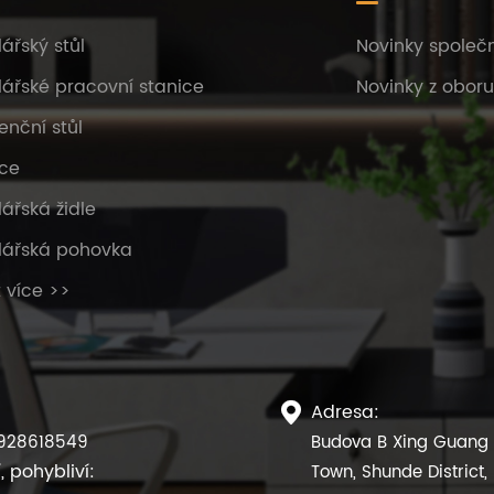
ářský stůl
Novinky společn
ářské pracovní stanice
Novinky z oboru
enční stůl
ce
ářská židle
lářská pohovka
 více >>
Adresa:

928618549
Budova B Xing Guang X
, pohybliví:
Town, Shunde District,