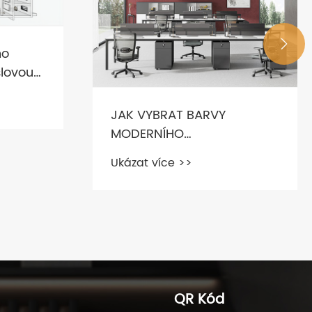

Nábytek YOURWORK vám
prozradí trendy
kancelářského nábytku?
Ukázat více >>
BYTKU
QR Kód