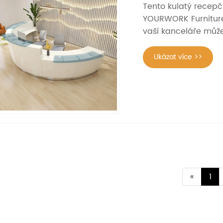
Tento kulatý recepč
YOURWORK Furniture.
vaší kanceláře může
Ukázat více >>
«
1