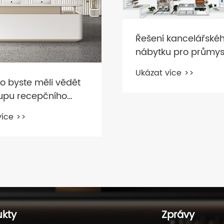
 kancelářského
u pro průmyslovou
ssailplast
více >>
JAK VYBRAT BARVY
MODERNÍHO
KANCELÁŘSKÉHO NÁ
Ukázat více >>
ukty
Zprávy