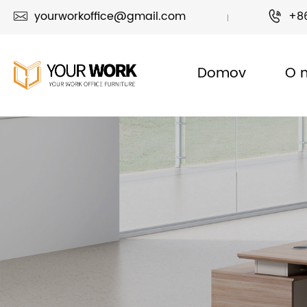
yourworkoffice@gmail.com
+8


Domov
O 