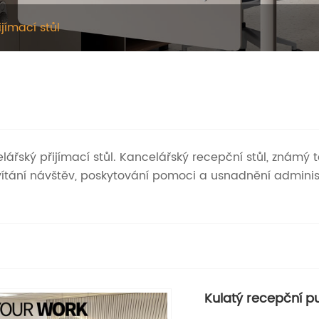
jímací stůl
ncelářský přijímací stůl. Kancelářský recepční stůl, známý
ání návštěv, poskytování pomoci a usnadnění administr
Kulatý recepční pu