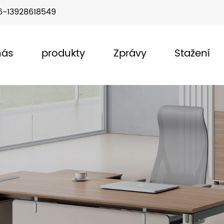
6-13928618549
nás
produkty
Zprávy
Stažení