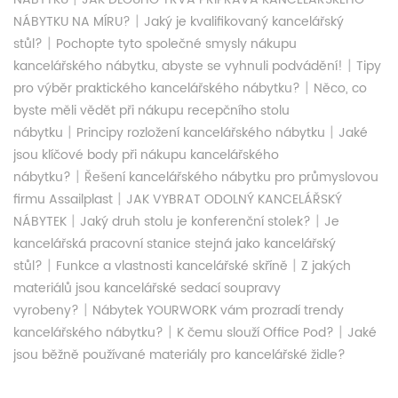
|
NÁBYTKU NA MÍRU?
Jaký je kvalifikovaný kancelářský
|
stůl?
Pochopte tyto společné smysly nákupu
|
kancelářského nábytku, abyste se vyhnuli podvádění!
Tipy
|
pro výběr praktického kancelářského nábytku?
Něco, co
byste měli vědět při nákupu recepčního stolu
|
|
nábytku
Principy rozložení kancelářského nábytku
Jaké
jsou klíčové body při nákupu kancelářského
|
nábytku?
Řešení kancelářského nábytku pro průmyslovou
|
firmu Assailplast
JAK VYBRAT ODOLNÝ KANCELÁŘSKÝ
|
|
NÁBYTEK
Jaký druh stolu je konferenční stolek?
Je
kancelářská pracovní stanice stejná jako kancelářský
|
|
stůl?
Funkce a vlastnosti kancelářské skříně
Z jakých
materiálů jsou kancelářské sedací soupravy
|
vyrobeny?
Nábytek YOURWORK vám prozradí trendy
|
|
kancelářského nábytku?
K čemu slouží Office Pod?
Jaké
jsou běžně používané materiály pro kancelářské židle?