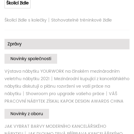
Školicí židle
|
Školicí židle s kolečky
Stohovatelné tréninkové židle
Zprávy
Novinky společnosti
Výstava nábytku YOURWORK na čínském mezinárodním
|
veletrhu nábytku 2021
Mezinárodní kupující z kancelářského
nábytku diskutují o plánu rozvržení ve vaší práce na
|
|
nábytku
Showroom pro upgrade vašeho práce
VÁŠ
PRACOVNÍ NÁBYTEK ZÍSKAL KAPOK DESIGN AWARDS CHINA
Novinky z oboru
JAK VYBRAT BARVY MODERNÍHO KANCELÁŘSKÉHO
|
NÁBYTKU
JAK DLOUHO TRVÁ PŘÍPRAVA KANCELÁŘSKÉHO