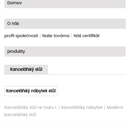
Domov
O nás
|
|
profil společnosti
Naše továrna
Náš certifikát
produkty
Kancelářský stůl
Kancelářský nábytek stůl
|
|
Kancelářský stůl ve tvaru L
Kancelářský nábytek
Moderní
kancelářský stůl