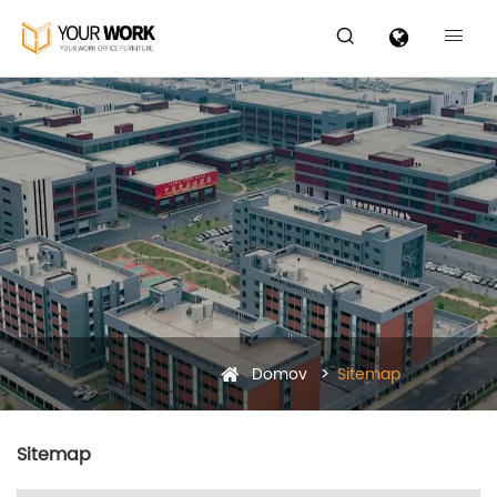


Domov
Sitemap
Sitemap