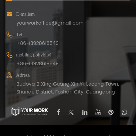

E-mailem
yourworkoffice@gmail.com

Tel
+86-13928618549

mobilní, pohybliví
+86-13928618549

Adresa
Budova B Xing Guang Xin Yi, Lecong Town,
Shunde District, Foshan City, Guangdong