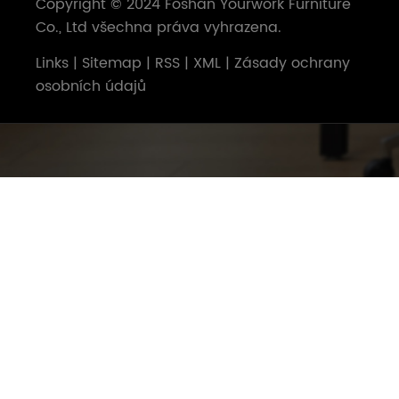
Copyright © 2024 Foshan Yourwork Furniture
Co., Ltd všechna práva vyhrazena.
Links
|
Sitemap
|
RSS
|
XML
|
Zásady ochrany
osobních údajů