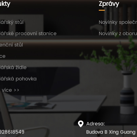
ukty
Zprávy
ářský stůl
Novinky společn
ářské pracovní stanice
Novinky z oboru
enční stůl
ce
ářská židle
lářská pohovka
 více >>
Adresa:

928618549
Budova B Xing Guang X