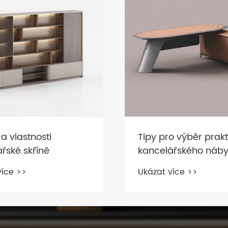
o výběr praktického
Pochopte tyto spol
ářského nábytku?
smysly nákupu
kancelářského náby
více >>
Ukázat více >>
abyste se vyhnuli
podvádění!