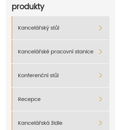
produkty
Kancelářský stůl

Kancelářské pracovní stanice

Konferenční stůl

Recepce

Kancelářská židle
