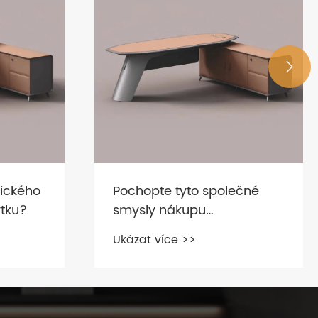

ečné
K čemu slouží Office Pod?
Ukázat více >>
tku,