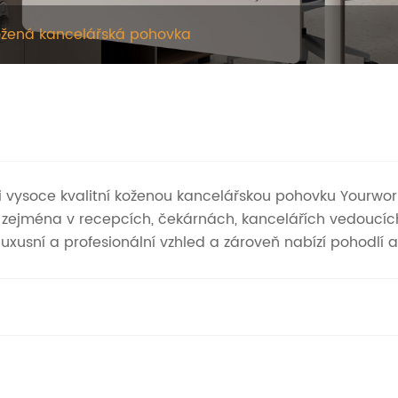
žená kancelářská pohovka
i vysoce kvalitní koženou kancelářskou pohovku Yourwor
, zejména v recepcích, čekárnách, kancelářích vedoucí
luxusní a profesionální vzhled a zároveň nabízí pohodlí a