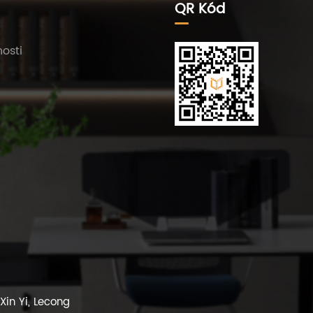
QR Kód
osti
in Yi, Lecong