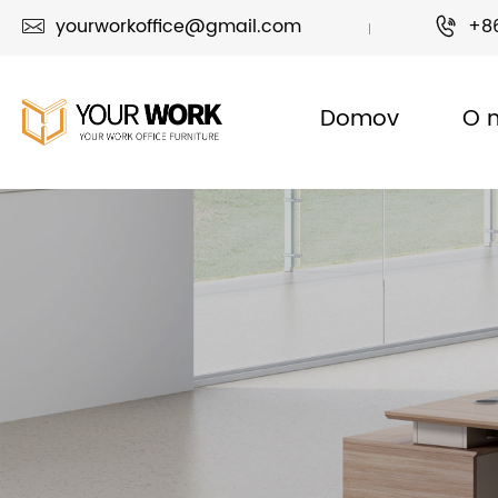
yourworkoffice@gmail.com
+8


Domov
O 