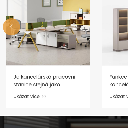

Funkce a vlastnosti
Tipy pr
kancelářské skříně
kancel
Ukázat více >>
Ukázat 