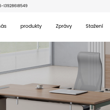
6-13928618549
nás
produkty
Zprávy
Stažení