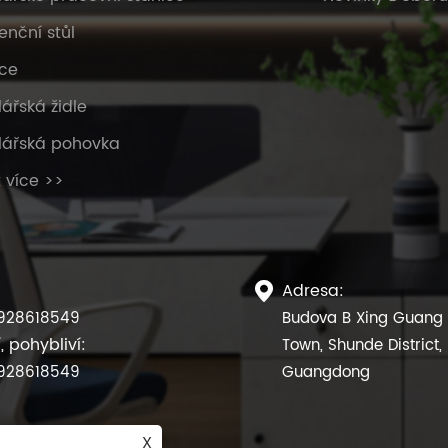
enční stůl
ce
ářská židle
lářská pohovka
 více >>
Adresa:

928618549
Budova B Xing Guang X
, pohybliví:
Town, Shunde District,
928618549
Guangdong
X