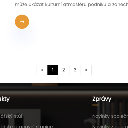
může ukázat kulturní atmosféru podniku a zanech

«
1
2
3
»
ukty
Zprávy
ářský stůl
Novinky společn
ářské pracovní stanice
Novinky z oboru