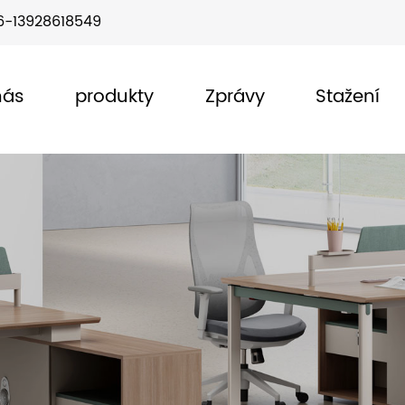
6-13928618549
nás
produkty
Zprávy
Stažení