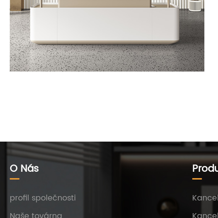
O Nás
Prod
profil společnosti
Kancel
Naše továrna
Kancel