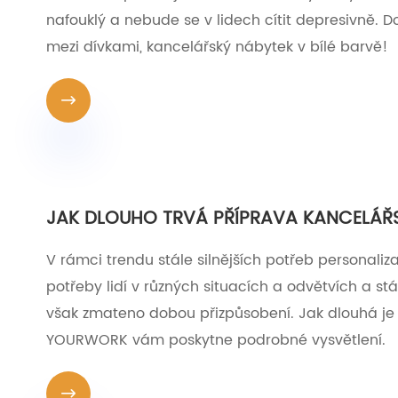
nafouklý a nebude se v lidech cítit depresivně. D
mezi dívkami, kancelářský nábytek v bílé barvě!

JAK DLOUHO TRVÁ PŘÍPRAVA KANCELÁŘ
V rámci trendu stále silnějších potřeb personal
potřeby lidí v různých situacích a odvětvích a st
však zmateno dobou přizpůsobení. Jak dlouhá je
YOURWORK vám poskytne podrobné vysvětlení.
