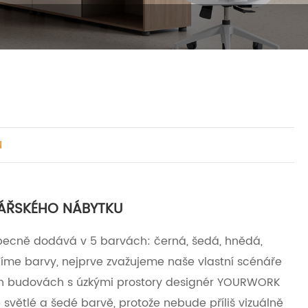
u
ÁŘSKÉHO NÁBYTKU
becně dodává v 5 barvách: černá, šedá, hnědá,
díme barvy, nejprve zvažujeme naše vlastní scénáře
ých budovách s úzkými prostory designér YOURWORK
světlé a šedé barvě, protože nebude příliš vizuálně