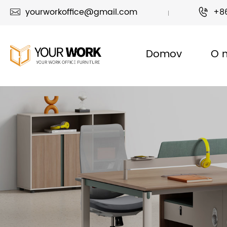
yourworkoffice@gmail.com
+8


Domov
O 