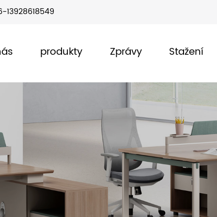
6-13928618549
nás
produkty
Zprávy
Stažení