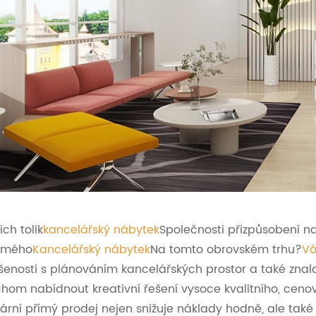
ich tolik
kancelářský nábytek
Společnosti přizpůsobení na 
ámého
Kancelářský nábytek
Na tomto obrovském trhu?
Vá
šenosti s plánováním kancelářských prostor a také znalo
hom nabídnout kreativní řešení vysoce kvalitního, ce
ární přímý prodej nejen snižuje náklady hodně, ale také po