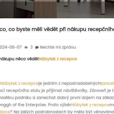
co, co byste měli vědět při nákupu recepčníh
024-08-07
3
Nechte mi zprávu
 nákupu něco vědět
Nábytek z recepce
e
Nábytek z recepce
je jedním z nepostradatelných
kancel
kcí recepčního stolu je přijímat návštěvníky. Zároveň je
osféru podniku a zanechat dobrý první dojem na zákazn
enggh of the Enterprise. Proto výběr
Nábytek z recepce
mu
cepce
? Na jakých podrobnostech by měla být věnována p