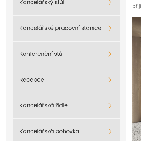
Kancelářský stůl

při
Kancelářské pracovní stanice

Konferenční stůl

Recepce

Kancelářská židle

Kancelářská pohovka
