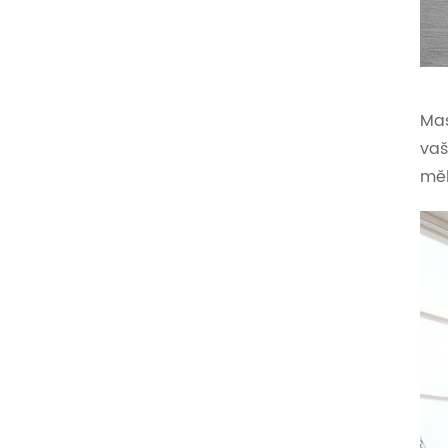
Mas
vaš
měl