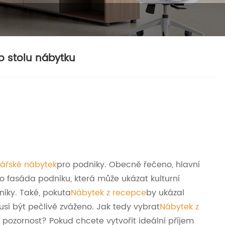
o stolu nábytku
ářské nábytek
pro podniky. Obecně řečeno, hlavní
 to fasáda podniku, která může ukázat kulturní
íky. Také, pokuta
Nábytek z recepce
by ukázal
sí být pečlivě zváženo. Jak tedy vybrat
Nábytek z
ozornost? Pokud chcete vytvořit ideální příjem