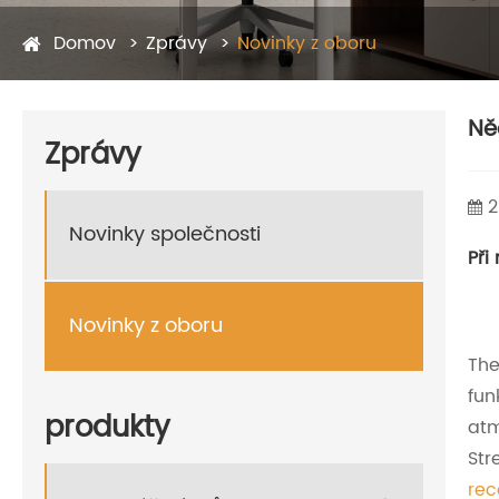
Domov
Zprávy
Novinky z oboru
Ně
Zprávy
2
Novinky společnosti
Při
Novinky z oboru
Th
fun
produkty
atm
Str
re