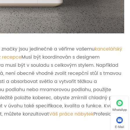
ra značky jsou jedinečné a věříme vašemu
kancelářský
z recepce
Musí být koordinován s designem
a musí být v souladu s celkovým stylem. Například
á, není obecně vhodné zvolit recepční stůl s tmavou
i a absorbovat světlo a vytvořit těžkou a
vou podlahu nebo mramorovou podlahu, použijte
žitě položte koberec, abyste zmírnili chladný pocit.
 úvahu také specifikace, kvalita a funkce. Kvůli
WhatsApp
at, můžete konzultovat
Váš práce nábytek
Profesionální
E-Mail