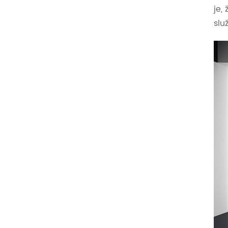
je,
slu