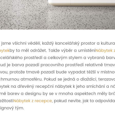
 jsme všichni věděli, každý kancelářský prostor a kultu
ytek
by to měl odrážet. Takže výběr a umístění
Nábytek 
celářského prostředí a celkovým stylem a vybraná barv
ud je barva pozadí pracovního prostředí relativně tmav
vou, protože tmavé pozadí bude vypadat těžší v místnost
hmurnou atmosféru. Pokud se jedná o dlaždici, terazo
ytek na dřevěný recepční nábytek k jeho smíchání a nále
mě barev a designu by se v mnoha aspektech měly brát v
ežitosti
Nábytek z recepce
, pokud nevíte, jak to odpovíd
ignový tým.