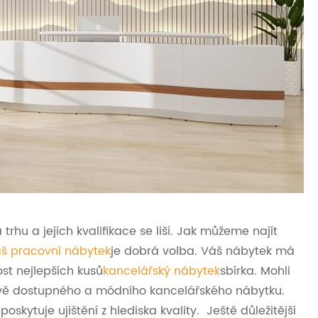
trhu a jejich kvalifikace se liší. Jak můžeme najít
š pracovní nábytek
je dobrá volba. Váš nábytek má
st nejlepších kusů
kancelářský nábytek
sbírka. Mohli
nově dostupného a módního kancelářského nábytku.
skytuje ujištění z hlediska kvality. Ještě důležitější