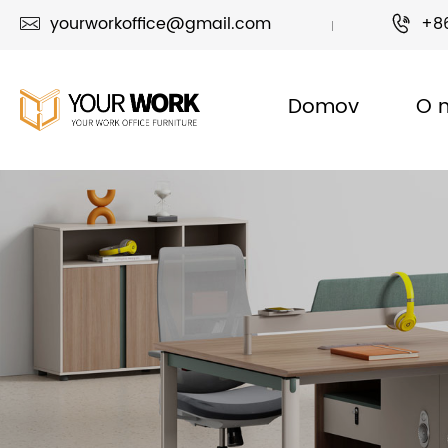
yourworkoffice@gmail.com
+8


Domov
O 