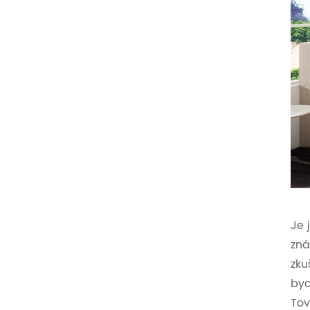
Je j
zn
zku
byc
Tov