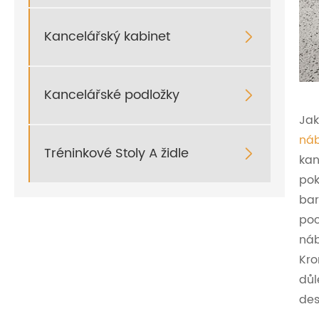
Kancelářský kabinet

Kancelářské podložky

Jak
náb
Tréninkové Stoly A židle

kan
pok
bar
poc
náb
Kro
důl
des