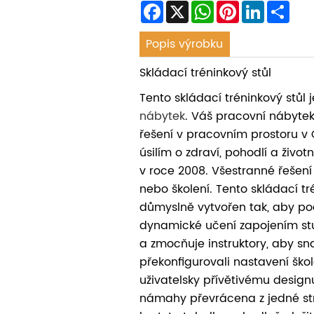
Facebook
X
WhatsApp
Pinterest
LinkedIn
Sha
Popis výrobku
Skládací tréninkový stůl
Tento skládací tréninkový stůl j
nábytek
. Váš pracovní nábyte
řešení v pracovním prostoru v 
úsilím o zdraví, pohodlí a životn
v roce 2008. Všestranné řešení
nebo školení. Tento skládací tré
důmyslně vytvořen tak, aby p
dynamické učení zapojením st
a zmocňuje instruktory, aby s
překonfigurovali nastavení ško
uživatelsky přívětivému design
námahy převrácena z jedné str