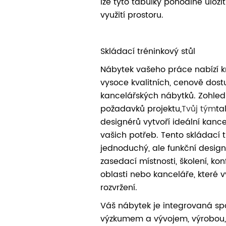
lze tyto tabulky pohodlně uloži
využití prostoru.
Skládací tréninkový stůl
Nábytek vašeho práce nabízí kr
vysoce kvalitních, cenově do
kancelářských nábytků. Zohle
požadavků projektu,
Tvůj tým
ta
designérů vytvoří ideální kance
vašich potřeb. Tento skládací t
jednoduchý, ale funkční design.
zasedací místnosti, školení, ko
oblasti nebo kanceláře, které vy
rozvržení.
Váš nábytek je integrovaná sp
výzkumem a vývojem, výrobou