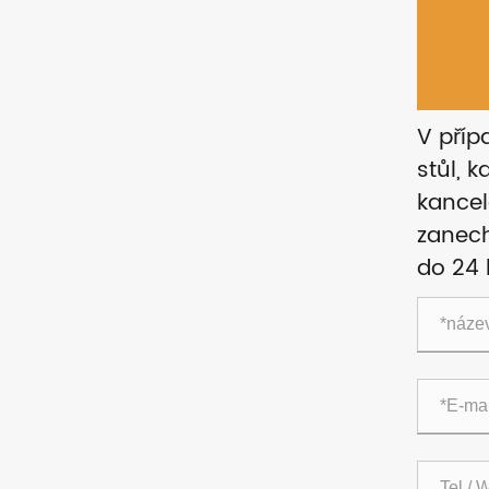
V příp
stůl, 
kancel
zanech
do 24