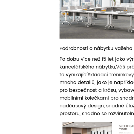
Podrobnosti o nábytku vašeho
Po dobu více než 15 let jako v
kancelářského nábytku,
Váš pr
to vynikající
Skládací tréninkový
mnoho detailů, jako je napříkl
pro bezpečnost a krásu, vyba
mobilními kolečkami pro snadn
nadčasový design, snadné úlož
prostoru, snadno se rozvinuteln