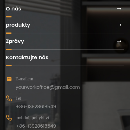
O nás
produkty
Zprávy
Kontaktujte nás

E-mailem
yourworkoffice@gmail.com

Tel
+86-13928618549

mobilní, pohybliví
+86-13928618549