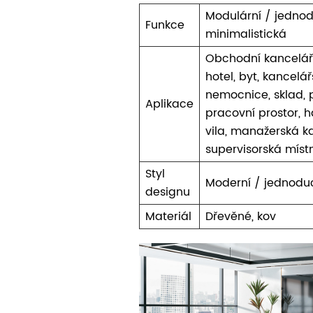
Modulární / jedno
Funkce
minimalistická
Obchodní kancelář
hotel, byt, kancelá
nemocnice, sklad, 
Aplikace
pracovní prostor, h
vila, manažerská k
supervisorská míst
Styl
Moderní / jednodu
designu
Materiál
Dřevěné, kov