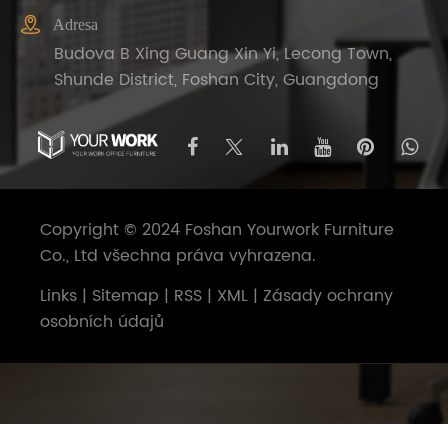

Adresa
Budova B Xing Guang Xin Yi, Lecong Town,
Shunde District, Foshan City, Guangdong
Copyright © 2024 Foshan Yourwork Furniture
Co., Ltd všechna práva vyhrazena.
Links
|
Sitemap
|
RSS
|
XML
|
Zásady ochrany
osobních údajů