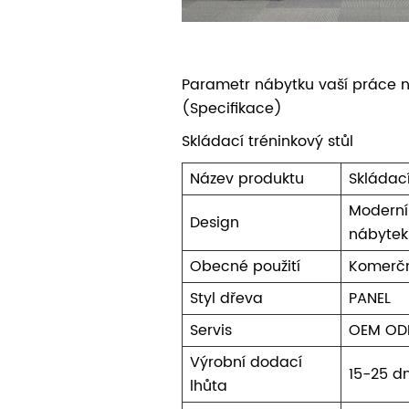
Parametr nábytku vaší práce 
(Specifikace)
Skládací tréninkový stůl
Název produktu
Skládac
Moderní
Design
nábytek
Obecné použití
Komerčn
Styl dřeva
PANEL
Servis
OEM O
Výrobní dodací
15-25 dn
lhůta