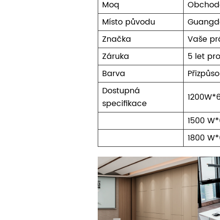
Moq
Obchod
Místo původu
Guangd
Značka
Vaše pr
Záruka
5 let pr
Barva
Přizpůso
Dostupná
1200W*
specifikace
1500 W
1800 W