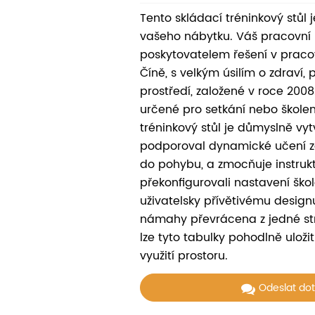
Tento skládací tréninkový stůl 
vašeho nábytku. Váš pracovní 
poskytovatelem řešení v praco
Číně, s velkým úsilím o zdraví, 
prostředí, založené v roce 2008
určené pro setkání nebo školen
tréninkový stůl je důmyslně vyt
podporoval dynamické učení 
do pohybu, a zmocňuje instruk
překonfigurovali nastavení ško
uživatelsky přívětivému design
námahy převrácena z jedné str
lze tyto tabulky pohodlně uloži
využití prostoru.
Odeslat do