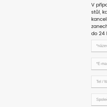
V příp
stůl, 
kancel
zanech
do 24