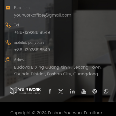

E-mailem
yourworkoffice@gmail.com

Tel
+86-13928618549

mobilní, pohybliví
+86-13928618549

Adresa
Budova B Xing Guang Xin Yi, Lecong Town,
Shunde District, Foshan City, Guangdong
Copyright © 2024 Foshan Yourwork Furniture