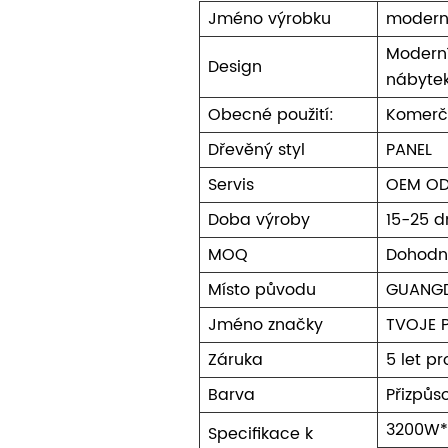
Jméno výrobku
moderní
Moderní
Design
nábyte
Obecné použití:
Komerč
Dřevěný styl
PANEL
Servis
OEM O
Doba výroby
15-25 d
MOQ
Dohodn
Místo původu
GUANG
Jméno značky
TVOJE 
Záruka
5 let p
Barva
Přizpůso
3200W
Specifikace k