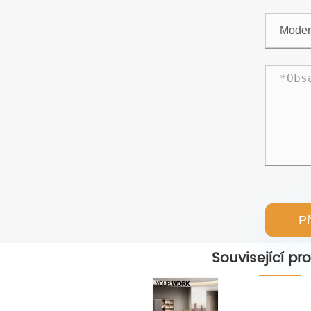
Př
Související pr