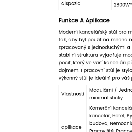
dispozici
2800W
Funkce A Aplikace
Moderní kancelářský stůl pro 
tak, aby byl použit na mnoha 
zpracovaný s jednoduchými a h
stabilní struktura vyjadřuje mo
pocit, který ve vaší kanceláři 
dojmem. I pracovní stůl je stylo
výkonný stůl je ideální pro váš
Modulární / Jedn
Vlastnosti
minimalistický
Komerční kancelá
kancelář, Hotel, B
budova, Nemocnic
aplikace
Pracoviště, Pracov