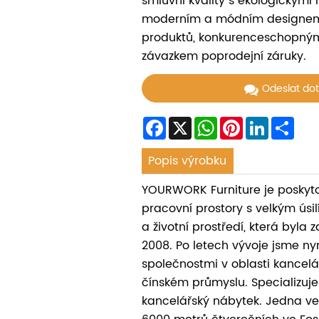
smluvní kvality s ekologickými 
moderním a módním designem,
produktů, konkurenceschopným
závazkem poprodejní záruky.
Odeslat do
Facebook
X
WhatsApp
Pinterest
LinkedIn
Sha
Popis výrobku
YOURWORK Furniture je poskyt
pracovní prostory s velkým úsil
a životní prostředí, která byla 
2008. Po letech vývoje jsme nyn
společnostmi v oblasti kancel
čínském průmyslu. Specializu
kancelářský nábytek. Jedna ve