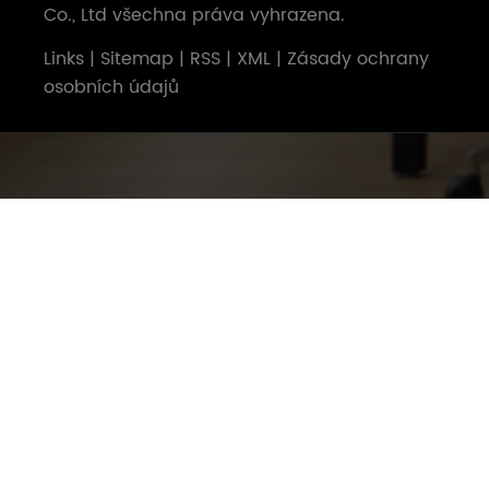
Co., Ltd všechna práva vyhrazena.
Links
|
Sitemap
|
RSS
|
XML
|
Zásady ochrany
osobních údajů