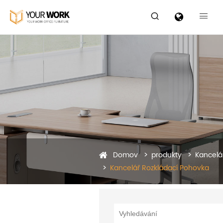


Domov
produkty
Kancelá
Kancelář Rozkládací Pohovka