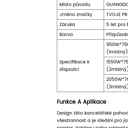
Místo původu
GUANGD
Jméno značky
TVOJE P
Záruka
5 let pro
Barva
Přizpůsobi
950W*76
(1místný
Specifikace k
1550W*7
dispozici
(2místný
2050W*7
(3místný
Funkce A Aplikace
Design této kancelářské pohov
všestrannost a je ideální pro j
prostor, čekárnu nebo relaxačn