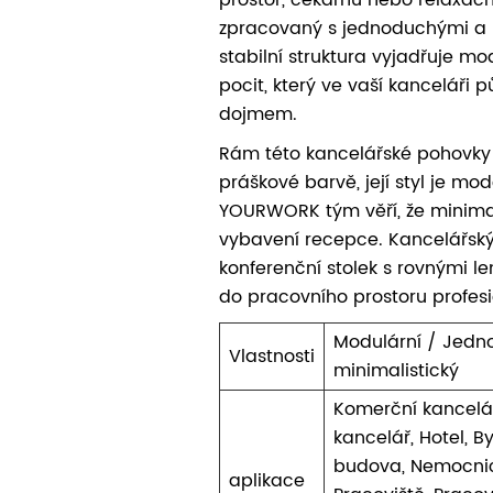
zpracovaný s jednoduchými a h
stabilní struktura vyjadřuje mo
pocit, který ve vaší kanceláři 
dojmem.
Rám této kancelářské pohovky 
práškové barvě, její styl je mod
YOURWORK tým věří, že minimal
vybavení recepce. Kancelářsk
konferenční stolek s rovnými 
do pracovního prostoru profesi
Modulární / Jedn
Vlastnosti
minimalistický
Komerční kancelá
kancelář, Hotel, B
budova, Nemocnic
aplikace