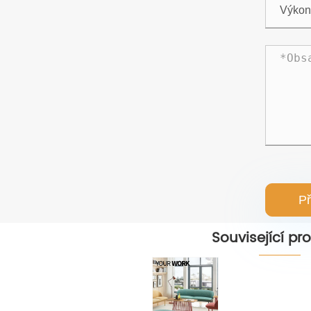
Př
Související pr