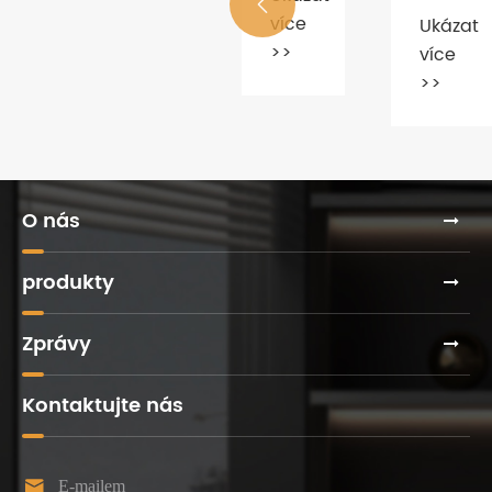
e
více
pro
YOURW

ncelářského
kancelářské
více
Ukázat
>>
průmyslovou
na
bytku?
sedací
>>
více
firmu
čínské
soupravy
>>
Assailplast
meziná
vyrobeny?
veletrh
nábytk
2021
O nás
produkty
Zprávy
Kontaktujte nás

E-mailem