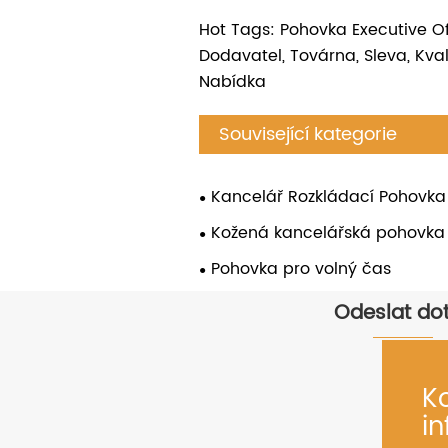
Hot Tags: Pohovka Executive Of
Dodavatel, Továrna, Sleva, Kvali
Nabídka
Související kategorie
Kancelář Rozkládací Pohovka
Kožená kancelářská pohovka
Pohovka pro volný čas
Odeslat do
K
i