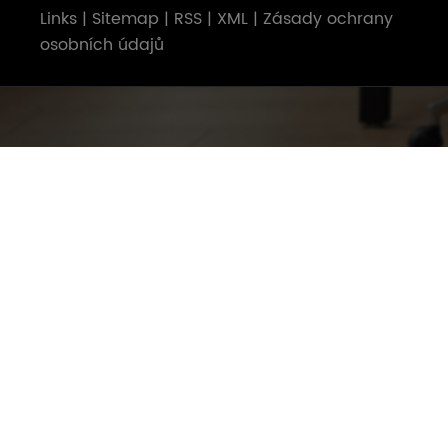
Links
|
Sitemap
|
RSS
|
XML
|
Zásady ochrany
osobních údajů