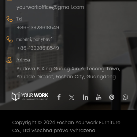
yourworkoffice@gmail.com

Tel
+86-13928618549

mobilní, pohybliví
+86-13928618549

Adresa
Budova B Xing Guang Xin Yi, Lecong Town,
Shunde District, Foshan City, Guangdong
Copyright © 2024 Foshan Yourwork Furniture
Co., Ltd všechna práva vyhrazena.