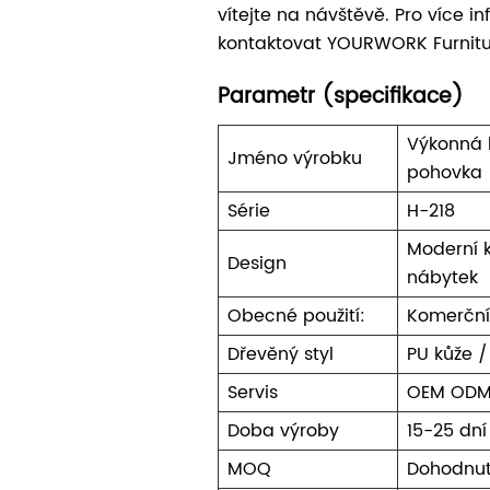
vítejte na návštěvě. Pro více i
kontaktovat YOURWORK Furnitu
Parametr (specifikace)
Výkonná 
Jméno výrobku
pohovka
Série
H-218
Moderní 
Design
nábytek
Obecné použití:
Komerční
Dřevěný styl
PU kůže /
Servis
OEM OD
Doba výroby
15-25 dní
MOQ
Dohodnut