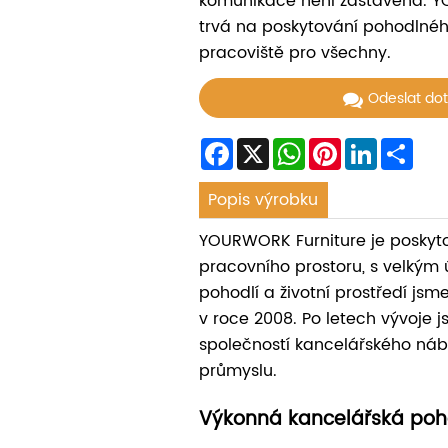
komunikace není zastavena. 
trvá na poskytování pohodlnéh
pracoviště pro všechny.
Odeslat do
Facebook
X
WhatsApp
Pinterest
LinkedIn
Sha
Popis výrobku
YOURWORK Furniture je poskyt
pracovního prostoru, s velkým ú
pohodlí a životní prostředí jsme
v roce 2008. Po letech vývoje j
společností kancelářského náb
průmyslu.
Výkonná kancelářská po