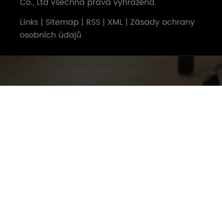
Co., Ltd všechna práva vyhrazena.
Links
|
Sitemap
|
RSS
|
XML
|
Zásady ochrany
osobních údajů