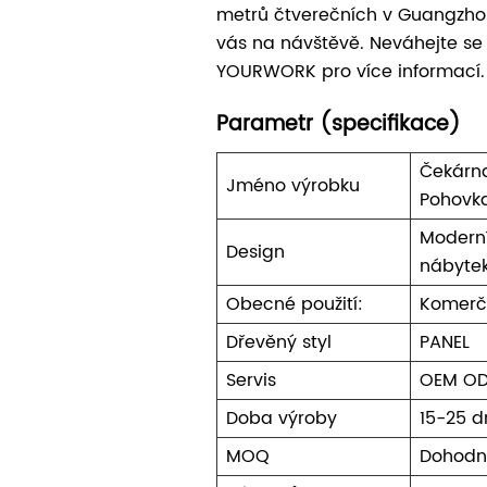
metrů čtverečních v Guangzhou
vás na návštěvě. Neváhejte se
YOURWORK pro více informací.
Parametr (specifikace)
Čekárn
Jméno výrobku
Pohovk
Moderní
Design
nábyte
Obecné použití:
Komerč
Dřevěný styl
PANEL
Servis
OEM O
Doba výroby
15-25 d
MOQ
Dohodn