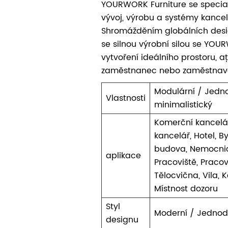
YOURWORK Furniture se special
vývoj, výrobu a systémy kance
Shromážděním globálních desig
se silnou výrobní silou se YO
vytvoření ideálního prostoru, ať
zaměstnanec nebo zaměstnava
Modulární / Jedn
Vlastnosti
minimalistický
Komerční kancelá
kancelář, Hotel, B
budova, Nemocnic
aplikace
Pracoviště, Pracov
Tělocvična, Vila,
Místnost dozoru
Styl
Moderní / Jednod
designu