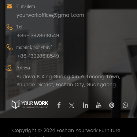

E-mailem
yourworkoffice@gmail.com

Tel
+86-13928618549

mobilní, pohybliví
+86-13928618549

Adresa
Budova B Xing Guang Xin Yi, Lecong Town,
Shunde District, Foshan City, Guangdong
Copyright © 2024 Foshan Yourwork Furniture