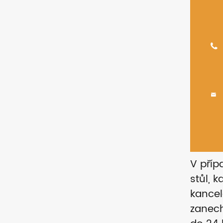


V příp
stůl, 
kancel
zanech