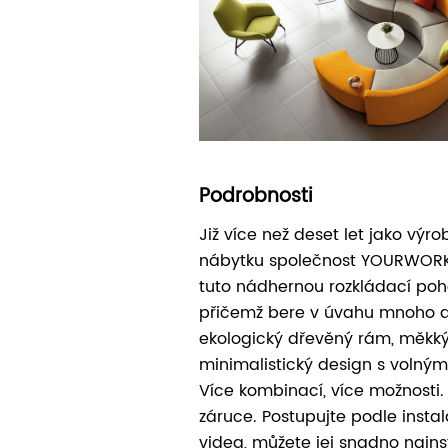
Podrobnosti
Již více než deset let jako vý
nábytku společnost YOURWORK F
tuto nádhernou rozkládací poho
přičemž bere v úvahu mnoho de
ekologický dřevěný rám, měkký 
minimalistický design s volný
Více kombinací, více možnosti.
záruce. Postupujte podle instal
videa, můžete jej snadno nains