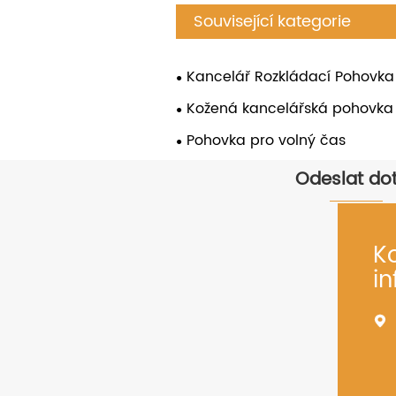
Související kategorie
Kancelář Rozkládací Pohovka
Kožená kancelářská pohovka
Pohovka pro volný čas
Odeslat do
K
i
