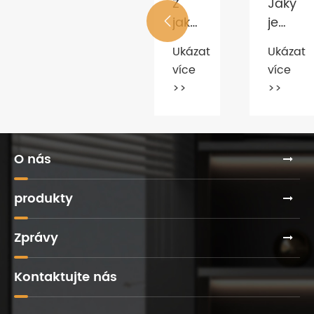
Z
Jaký
ázat
Ukázat
NCELÁŘSKÝ
ZÍSKAL
jakých
je
e
více

BYTEK
KAPOK
>>
materiálů
kvalifi
DESIGN
Ukázat
Ukázat
jsou
kancel
AWARDS
více
více
kancelářské
stůl?
CHINA
>>
>>
sedací
soupravy
vyrobeny?
O nás
produkty
Zprávy
Kontaktujte nás