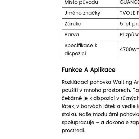
Místo původu
GUANG
Jméno značky
TVOJE 
Záruka
5 let p
Barva
Přizpůso
Specifikace k
4700W
dispozici
Funkce A Aplikace
Rozkládací pohovka Waiting Ar
použití v mnoha prostorech. T
čekárně je k dispozici v různýc
látek, v barvách látek a vedle
stolku. Naše modulární pohov
spolupracuje – a dokonale za
prostředí.