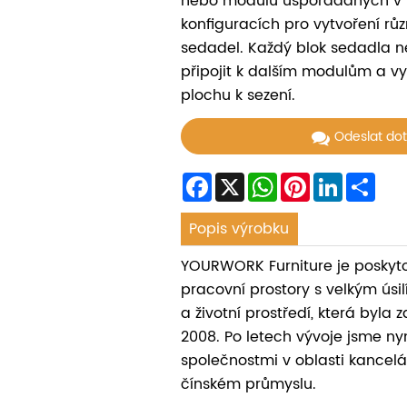
nebo modulů uspořádaných v 
konfiguracích pro vytvoření r
sedadel. Každý blok sedadla n
připojit k dalším modulům a vyt
plochu k sezení.
Odeslat do
Facebook
X
WhatsApp
Pinterest
LinkedIn
Sha
Popis výrobku
YOURWORK Furniture je poskyt
pracovní prostory s velkým úsil
a životní prostředí, která byla 
2008. Po letech vývoje jsme nyn
společnostmi v oblasti kancel
čínském průmyslu.