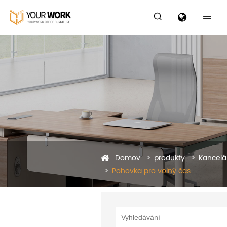


Domov
produkty
Kancelá
Pohovka pro volný čas