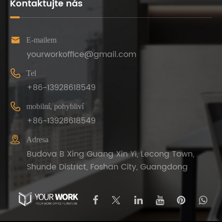
Kontaktujte nás

E-mailem
yourworkoffice@gmail.com

Tel
+86-13928618549

mobilní, pohybliví
+86-13928618549

Adresa
Budova B Xing Guang Xin Yi, Lecong Town,
Shunde District, Foshan City, Guangdong