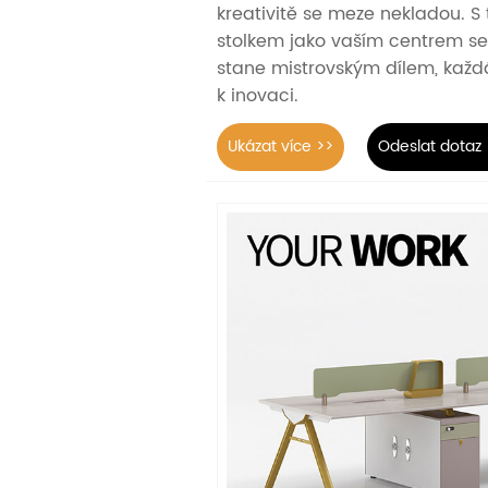
kreativitě se meze nekladou. S
stolkem jako vaším centrem se
stane mistrovským dílem, každá 
k inovaci.
Ukázat více >>
Odeslat dotaz 