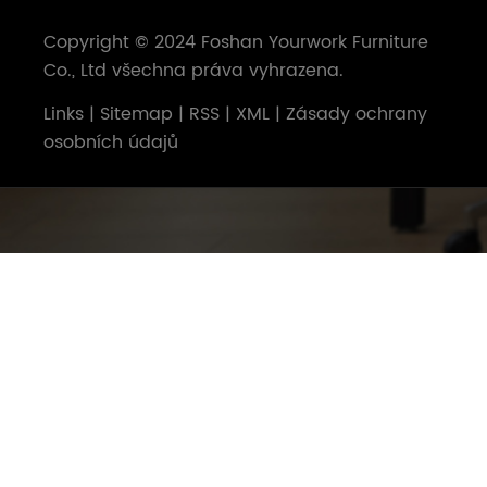
Copyright © 2024 Foshan Yourwork Furniture
Co., Ltd všechna práva vyhrazena.
Links
|
Sitemap
|
RSS
|
XML
|
Zásady ochrany
osobních údajů