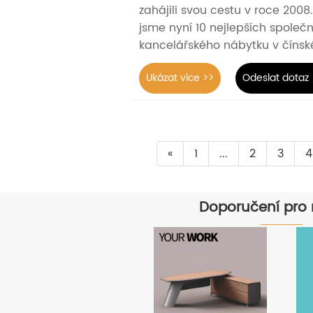
zahájili svou cestu v roce 2008
jsme nyní 10 nejlepších společn
kancelářského nábytku v číns
Ukázat více >>
Odeslat dotaz 
«
1
...
2
3
4
Doporučení pro 
Jaké jsou
běžně
používané