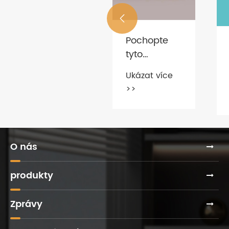
Ukázat více
materiály
>>

pro
kancelářské
Pochopte
židle?
tyto
společné
Ukázat více
smysly
>>
nákupu
kancelářského
nábytku,
abyste se
O nás
vyhnuli
podvádění!
produkty
Zprávy