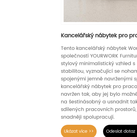
Kancelářský nábytek pro pr
Tento kancelářský nábytek Work
společností YOURWORK Furnitu
stylový minimalistický vzhled 
stabilitou, vyznačující se nohami
spojenými jemně navrženými sp
kancelářský nábytek pro pracov
navržen tak, aby jej bylo možné 
na šestinásobný a usnadnit tak
sdílených pracovních prostorů,
snadněji spolupracují.
Ukázat více >>
Odeslat dotaz 