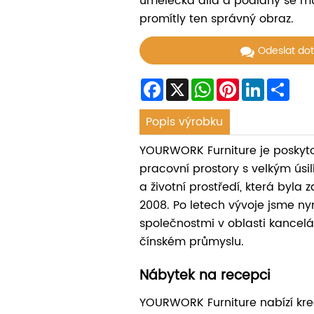
umělecká díla a podlahy se mus
promítly ten správný obraz.
Odeslat do
Facebook
X
WhatsApp
Pinterest
LinkedIn
Sha
Popis výrobku
YOURWORK Furniture je poskyt
pracovní prostory s velkým úsil
a životní prostředí, která byla 
2008. Po letech vývoje jsme nyn
společnostmi v oblasti kancel
čínském průmyslu.
Nábytek na recepci
YOURWORK Furniture nabízí krea