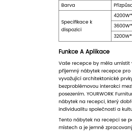
Barva
Přizpůso
4200W*
Specifikace k
3600W*
dispozici
3200W*
Funkce A Aplikace
Vaše recepce by měla umístit 
příjemný nábytek recepce pro v
vyvažující architektonické prvky
bezproblémovou interakci mezi
posezením. YOURWORK Furnitur
nábytek na recepci, který dobř
individualitu společnosti a kult
Tento nábytek na recepci se 
místech a je jemně zpracovan