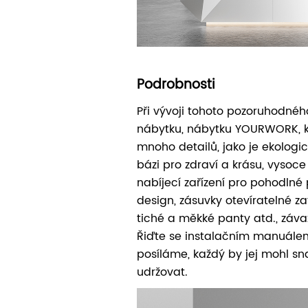
Podrobnosti
Při vývoji tohoto pozoruhodné
nábytku, nábytku YOURWORK, k
mnoho detailů, jako je ekologi
bázi pro zdraví a krásu, vysoce 
nabíjecí zařízení pro pohodlné 
design, zásuvky otevíratelné z
tiché a měkké panty atd., závaz
Řiďte se instalačním manuálem
posíláme, každý by jej mohl s
udržovat.