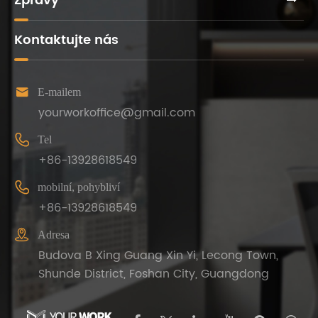
Zprávy
Kontaktujte nás

E-mailem
yourworkoffice@gmail.com

Tel
+86-13928618549

mobilní, pohybliví
+86-13928618549

Adresa
Budova B Xing Guang Xin Yi, Lecong Town,
Shunde District, Foshan City, Guangdong