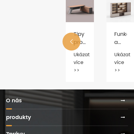
Jaký
je
kvalifi
Jaké
Ukázat
kancel
jsou
více

stůl?
běžně
>>
Ukázat
používané
více
materiály
>>
pro
kancelářské
židle?
O nás
produkty