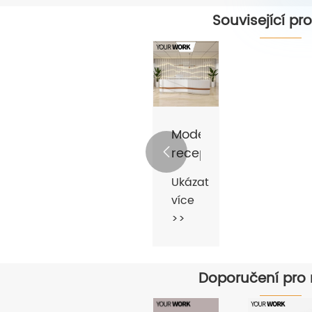
Související pr
Moderní
recepce

Ukázat
více
>>
Doporučení pro 