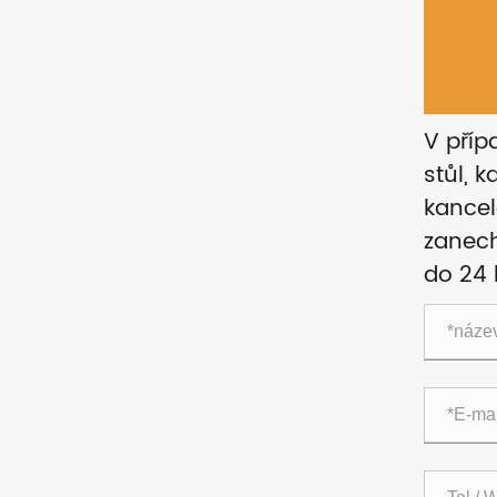
V příp
stůl, 
kancel
zanech
do 24