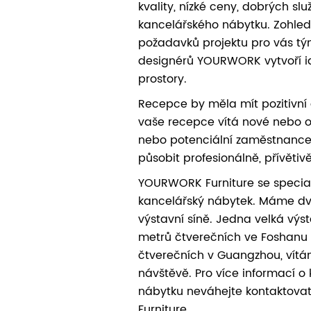
kvality, nízké ceny, dobrých s
kancelářského nábytku. Zohle
požadavků projektu pro vás t
designérů YOURWORK vytvoří i
prostory.
Recepce by měla mít pozitivní 
vaše recepce vítá nové nebo o
nebo potenciální zaměstnance,
působit profesionálně, přívětivě
YOURWORK Furniture se specia
kancelářský nábytek. Máme d
výstavní síně. Jedna velká výs
metrů čtverečních ve Foshanu
čtverečních v Guangzhou, vít
návštěvě. Pro více informací 
nábytku neváhejte kontaktov
Furniture.