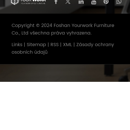
Copyright © 2024 Foshan Yourwork Furniture
Co., Ltd všechna práva vyhrazena.
Links
|
Sitemap
|
RSS
|
XML
|
Zásady ochrany
osobních údajů