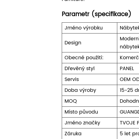
Parametr (specifikace)
Jméno výrobku
Nábytek
Moderní
Design
nábyte
Obecné použití:
Komerč
Dřevěný styl
PANEL
Servis
OEM O
Doba výroby
15-25 d
MOQ
Dohodn
Místo původu
GUANG
Jméno značky
TVOJE 
Záruka
5 let p